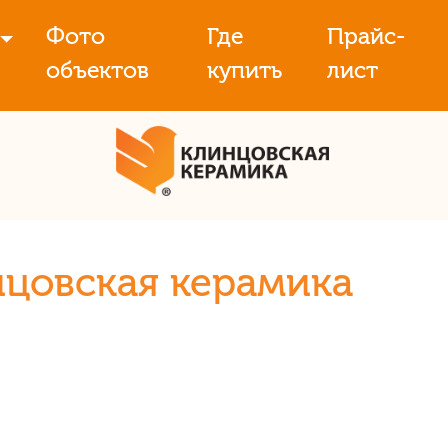
Фото
Где
Прайс-
объектов
купить
лист
нцовская керамика